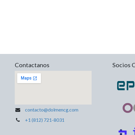
Contactanos
Socios 
contacto@dolmencg.com
+1 (812) 721-8031