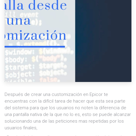
Después de crear una customización en Epicor te
encuentras con la difícil tarea de hacer que esta sea parte
del sistema para que los usuarios no noten la diferencia de
una pantalla nativa de la que no lo es, esto se puede alcanzar
solucionando una de las peticiones mas repetidas por los
usuarios finales,