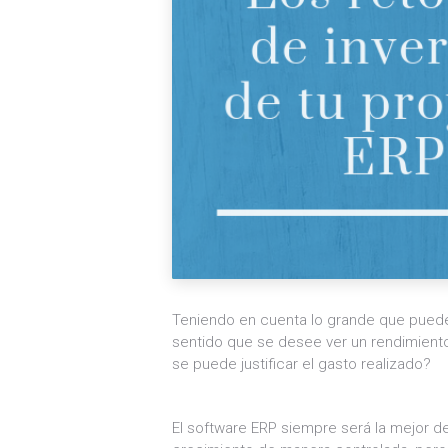
Teniendo en cuenta lo grande que puede 
sentido que se desee ver un rendimiento
se puede justificar el gasto realizado?
El software ERP siempre será la mejor d