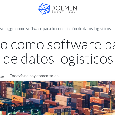
iza Juggo como software para tu conciliación de datos logísticos
go como software p
 de datos logísticos
| Todavía no hay comentarios.
sse