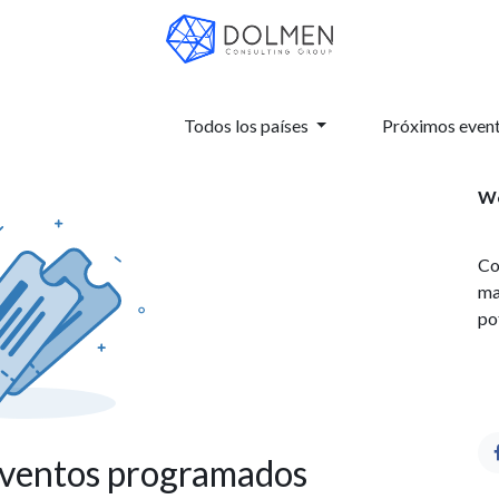
Todos los países
Próximos even
We
Co
ma
po
eventos programados